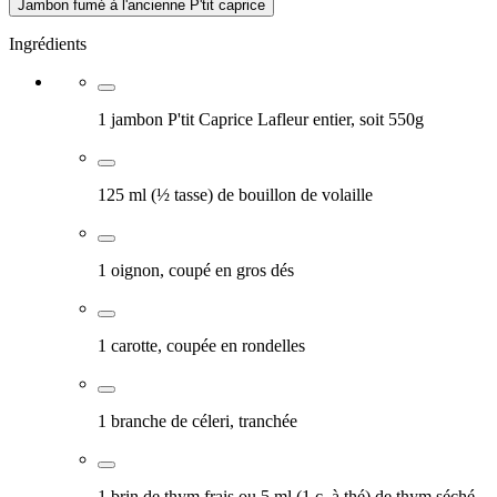
Jambon fumé à l'ancienne P'tit caprice
Ingrédients
1 jambon P'tit Caprice Lafleur entier, soit 550g
125 ml (½ tasse) de bouillon de volaille
1 oignon, coupé en gros dés
1 carotte, coupée en rondelles
1 branche de céleri, tranchée
1 brin de thym frais ou 5 ml (1 c. à thé) de thym séché