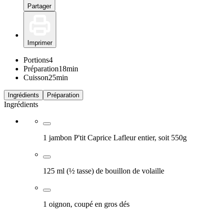
Partager
Imprimer
Portions
4
Préparation
18min
Cuisson
25min
Ingrédients
Préparation
Ingrédients
1 jambon P'tit Caprice Lafleur entier, soit 550g
125 ml (½ tasse) de bouillon de volaille
1 oignon, coupé en gros dés