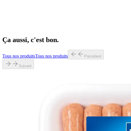
Fusilli aux légumes et au pesto avec saucisse pur
porc
Précédent
Suivant
Ça aussi, c'est bon.
Tous nos produits
Tous nos produits
Précédent
Suivant