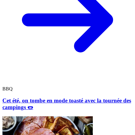
BBQ
Cet été, on tombe en mode toasté avec la tournée des
campings 🌭